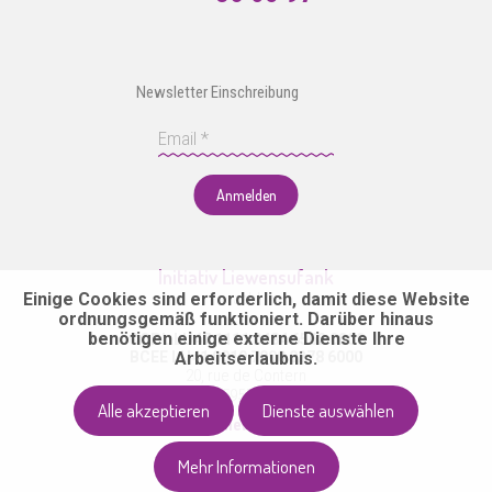
Newsletter Einschreibung
Anmelden
Initiativ Liewensufank
Einige Cookies sind erforderlich, damit diese Website
asbl
ordnungsgemäß funktioniert. Darüber hinaus
benötigen einige externe Dienste Ihre
CCPL LU47 1111 0484 6562 0000
BCEE LU41 0019 7000 0278 6000
Arbeitserlaubnis.
20, rue de Contern
L-5955 Itzig
Alle akzeptieren
Dienste auswählen
info@liewensufank.lu
36 61 34
Mehr Informationen
Folge uns