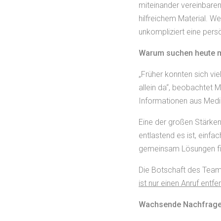
miteinander vereinbaren 
hilfreichem Material. W
unkompliziert eine pers
Warum suchen heute me
„Früher konnten sich vi
allein da“, beobachtet M
Informationen aus Medie
Eine der großen Stärken 
entlastend es ist, einfa
gemeinsam Lösungen fi
Die Botschaft des Teams
ist nur einen Anruf entfer
Wachsende Nachfrage