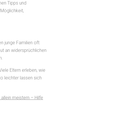
chen Tipps und
Möglichkeit,
n junge Familien oft
Flut an widersprüchlichen
h.
iele Eltern erleben, wie
o leichter lassen sich
llein meistern – Hilfe