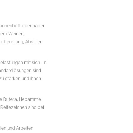
 Wochenbett oder haben
ivem Weinen,
bereitung, Abstillen
lastungen mit sich. In
tandardlösungen sind
 zu stärken und ihnen
drine Butera, Hebamme.
Reifezeichen sind bei
llen und Arbeiten