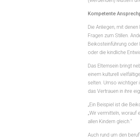
(werdenden) Müttern und
Kompetente Ansprechp
Die Anliegen, mit denen
Fragen zum Stillen. And
Beikosteinführung oder 
oder die kindliche Ent
Das Elternsein bringt n
einem kulturell vielfäl
selten. Umso wichtiger is
das Vertrauen in ihre e
„Ein Beispiel ist die Be
„Wir vermitteln, worauf
allen Kindern gleich.“
Auch rund um den berufl