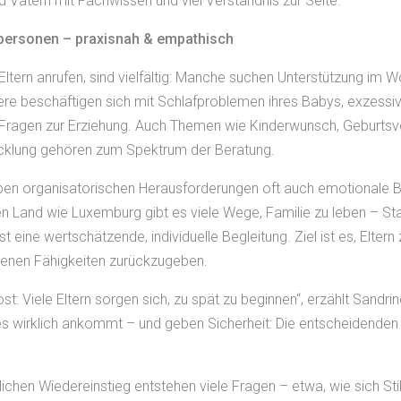
 Vätern mit Fachwissen und viel Verständnis zur Seite.
ersonen – praxisnah & empathisch
 Eltern anrufen, sind vielfältig: Manche suchen Unterstützung im
ere beschäftigen sich mit Schlafproblemen ihres Babys, exzess
Fragen zur Erziehung. Auch Themen wie Kinderwunsch, Geburtsvor
wicklung gehören zum Spektrum der Beratung.
eben organisatorischen Herausforderungen oft auch emotionale Be
tigen Land wie Luxemburg gibt es viele Wege, Familie zu leben – S
t eine wertschätzende, individuelle Begleitung. Ziel ist es, Eltern
igenen Fähigkeiten zurückzugeben.
ikost: Viele Eltern sorgen sich, zu spät zu beginnen“, erzählt San
 es wirklich ankommt – und geben Sicherheit: Die entscheidenden 
ichen Wiedereinstieg entstehen viele Fragen – etwa, wie sich Sti