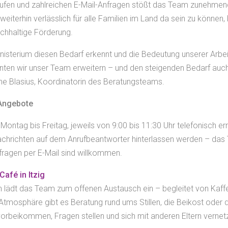
nrufen und zahlreichen E-Mail-Anfragen stößt das Team zunehmen
iterhin verlässlich für alle Familien im Land da sein zu können,
chhaltige Förderung.
inisterium diesen Bedarf erkennt und die Bedeutung unserer Arbei
nnten wir unser Team erweitern – und den steigenden Bedarf auch
ine Blasius, Koordinatorin des Beratungsteams.
 Angebote
 Montag bis Freitag, jeweils von 9:00 bis 11:30 Uhr telefonisch er
achrichten auf dem Anrufbeantworter hinterlassen werden – das
fragen per E-Mail sind willkommen.
Café in Itzig
 lädt das Team zum offenen Austausch ein – begleitet von Kaffe
Atmosphäre gibt es Beratung rund ums Stillen, die Beikost oder d
orbeikommen, Fragen stellen und sich mit anderen Eltern vernet