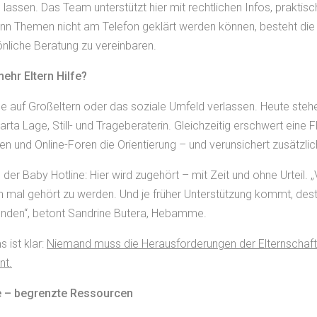
lassen. Das Team unterstützt hier mit rechtlichen Infos, praktis
enn Themen nicht am Telefon geklärt werden können, besteht die 
önliche Beratung zu vereinbaren.
hr Eltern Hilfe?
ele auf Großeltern oder das soziale Umfeld verlassen. Heute stehe
arta Lage, Still- und Trageberaterin. Gleichzeitig erschwert eine 
n und Online-Foren die Orientierung – und verunsichert zusätzlic
der Baby Hotline: Hier wird zugehört – mit Zeit und ohne Urteil. „V
ch mal gehört zu werden. Und je früher Unterstützung kommt, dest
nden“, betont Sandrine Butera, Hebamme.
 ist klar:
Niemand muss die Herausforderungen der Elternschaft a
nt.
 – begrenzte Ressourcen