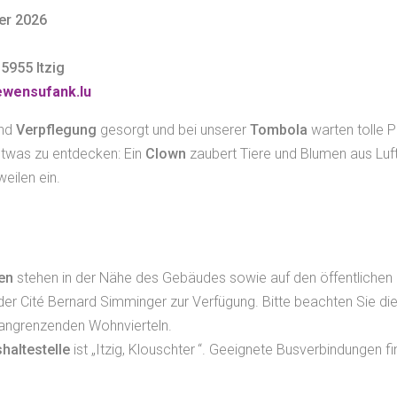
er 2026
-5955 Itzig
ewensufank.lu
end
Verpflegung
gesorgt und bei unserer
Tombola
warten tolle P
etwas zu entdecken: Ein
Clown
zaubert Tiere und Blumen aus Luft
eilen ein.
en
stehen in der Nähe des Gebäudes sowie auf den öffentlichen 
der Cité Bernard Simminger zur Verfügung. Bitte beachten Sie d
 angrenzenden Wohnvierteln.
haltestelle
ist „Itzig, Klouschter “. Geeignete Busverbindungen fi