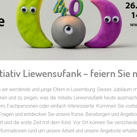
tiativ Liewensufank – feiern Sie 
n wir werdende und junge Eltern in Luxemburg. Dieses Jubiläum 
fnen und zu zeigen, was die Initiativ Liewensufank heute ausmach
ern, Fachpersonen oder einfach Interessierte: Kommen Sie vorbe
e Fragen und entdecken Sie unsere Kurse, Beratungen und Angeb
 und die erste Zeit mit dem Kind. Vor Ort können Sie verschie
Informationen rund um unsere Arbeit und unsere Angebote erhalte