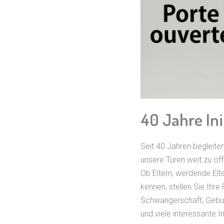
40 Jahre Ini
Seit 40 Jahren begleite
unsere Türen weit zu öf
Ob Eltern, werdende Elt
kennen, stellen Sie Ihr
Schwangerschaft, Geburt
und viele interessante 