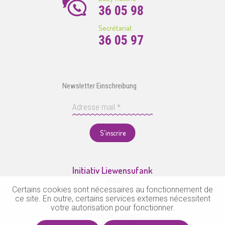
36 05 98
Secrétariat
36 05 97
Newsletter Einschreibung
S'inscrire
Initiativ Liewensufank
asbl
Certains cookies sont nécessaires au fonctionnement de
ce site. En outre, certains services externes nécessitent
CCPL LU47 1111 0484 6562 0000
votre autorisation pour fonctionner.
BCEE LU41 0019 7000 0278 6000
20, rue de Contern
L-5955 Itzig