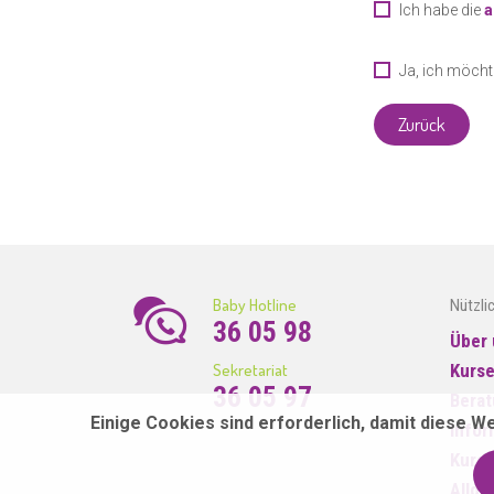
Ich habe die
a
Ja, ich möchte
Zurück
Baby Hotline
Nützli
36 05 98
Über 
Sekretariat
Kurs
36 05 97
Bera
Einige Cookies sind erforderlich, damit diese W
Infor
Kurso
Allge