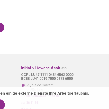
Initiativ Liewensufank
asbl
CCPL LU47 1111 0484 6562 0000
BCEE LU41 0019 7000 0278 6000
20, rue de Contern
L-5955 Itzig
en einige externe Dienste Ihre Arbeitserlaubnis.
info@liewensufank.lu
36 61 34