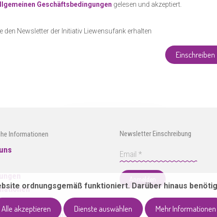
llgemeinen Geschäftsbedingungen
gelesen und akzeptiert.
 den Newsletter der Initiativ Liewensufank erhalten
Einschreiben
Newsletter Einschreibung
che Informationen
uns
e
tungen
Anmelden
ebsite ordnungsgemäß funktioniert. Darüber hinaus benötig
mationen
rte
Alle akzeptieren
Dienste auswählen
Mehr Informationen
m. Geschäftsbedingungen