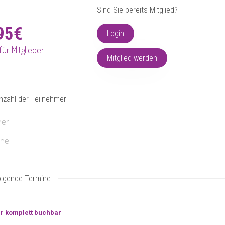
Sind Sie bereits Mitglied?
95€
Login
für Mitglieder
Mitglied werden
nzahl der Teilnehmer
ner
ene
olgende Termine
ur komplett buchbar