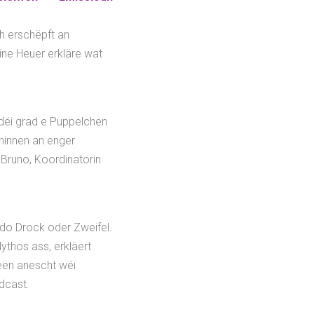
h erschëpft an
ine Heuer erkläre wat
déi grad e Puppelchen
 hinnen an enger
 Bruno, Koordinatorin
sdo Drock oder Zweifel.
thos ass, erkläert
eën anescht wéi
dcast.