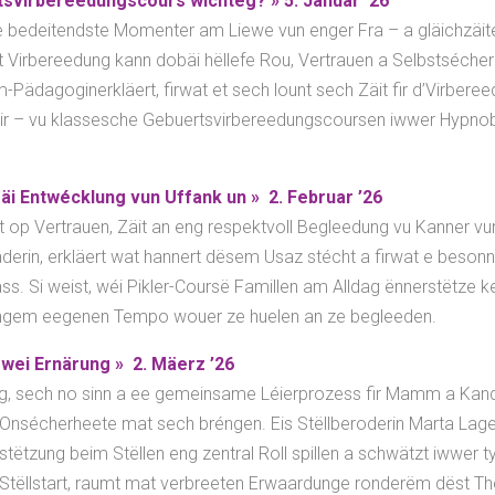
tsvirbereedungscours wichteg? » 5. Januar ’26
e bedeitendste Momenter am Liewe vun enger Fra – a gläichzäit
 Virbereedung kann dobäi hëllefe Rou, Vertrauen a Selbstsécher
m-Pädagoginerkläert, firwat et sech lount sech Zäit fir d’Virberee
ir – vu klassesche Gebuertsvirbereedungscoursen iwwer Hypnobir
räi Entwécklung vun Uffank un » 2. Februar ’26
t op Vertrauen, Zäit an eng respektvoll Begleedung vu Kanner vun
erin, erkläert wat hannert dësem Usaz stécht a firwat e besonn
ss. Si weist, wéi Pikler-Coursë Famillen am Alldag ënnerstëtze ke
sengem eegenen Tempo wouer ze huelen an ze begleeden.
 wei Ernärung » 2. Mäerz ’26
ng, sech no sinn a ee gemeinsame Léierprozess fir Mamm a Ka
 a Onsécherheete mat sech bréngen. Eis Stëllberoderin Marta Lage 
stëtzung beim Stëllen eng zentral Roll spillen a schwätzt iwwer 
Stëllstart, raumt mat verbreeten Erwaardunge ronderëm dëst Th