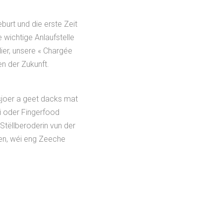
burt und die erste Zeit
 wichtige Anlaufstelle
ier, unsere « Chargée
en der Zukunft.
sjoer a geet dacks mat
i oder Fingerfood
Stëllberoderin vun der
nnen, wéi eng Zeeche