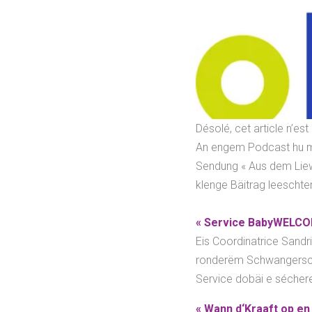
Désolé, cet article n’es
An engem Podcast hu mi
Sendung « Aus dem Liew
klenge Bäitrag leeschte
« Service BabyWELCOM
E
is Coordinatrice Sandr
ronderëm Schwangerscha
Service dobäi e séchere
« Wann d‘Kraaft op en