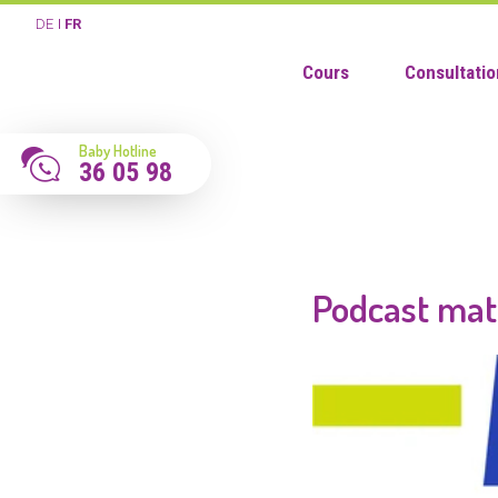
DE
FR
Cours
Consultatio
Baby Hotline
36 05 98
Podcast mat