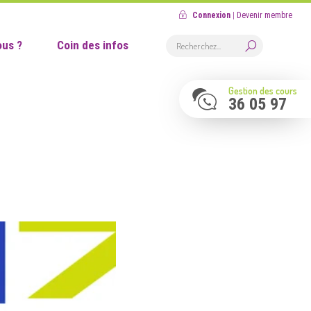
Connexion
|
Devenir membre
us ?
Coin des infos
Gestion des cours
36 05 97