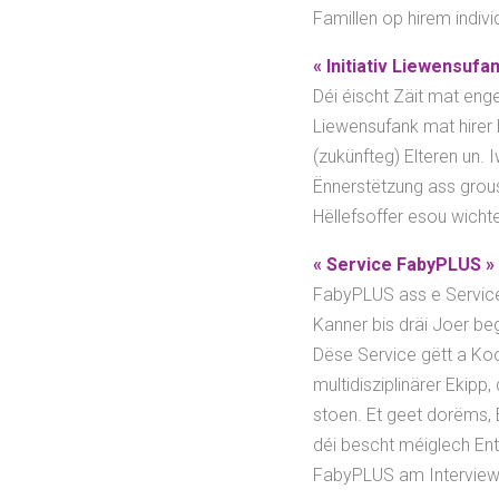
Famillen op hirem indiv
« Initiativ Liewensufan
Déi éischt Zäit mat enge
Liewensufank mat hirer 
(zukünfteg) Elteren un.
Ënnerstëtzung ass grouss
Hëllefsoffer esou wichte
« Service FabyPLUS » 
FabyPLUS ass e Service
Kanner bis dräi Joer be
Dëse Service gëtt a Ko
multidisziplinärer Ekipp
stoen. Et geet dorëms, 
déi bescht méiglech Ent
FabyPLUS am Interview