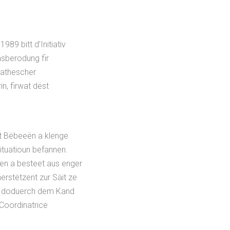
89 bitt d’Initiativ
nsberodung fir
pathescher
n, firwat dëst
t Bëbeeën a klenge
ituatioun befannen.
en a besteet aus enger
erstëtzent zur Säit ze
 an doduerch dem Kand
Coordinatrice