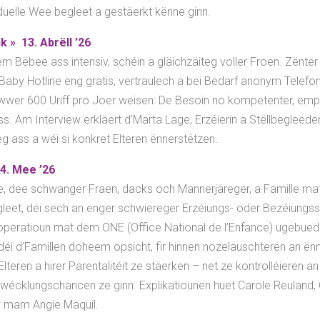
iduelle Wee begleet a gestäerkt kënne ginn.
k » 13. Abrëll ’26
m Bëbee ass intensiv, schéin a gläichzäiteg voller Froen. Zënter 19
Baby Hotline eng gratis, vertraulech a bei Bedarf anonym Telefo
 Iwwer 600 Uriff pro Joer weisen: De Besoin no kompetenter, em
. Am Interview erkläert d’Marta Lage, Erzéierin a Stëllbegleederi
g ass a wéi si konkret Elteren ënnerstëtzen.
4. Mee ’26
, dee schwanger Fraen, dacks och Mannerjäreger, a Famille ma
gleet, déi sech an enger schwiereger Erzéiungs- oder Bezéiungss
operatioun mat dem ONE (Office National de l’Enfance) ugebued
, déi d’Famillen doheem opsicht, fir hinnen nozelauschteren an ënn
Elteren a hirer Parentalitéit ze stäerken – net ze kontrolléieren
wécklungschancen ze ginn. Explikatiounen huet Carole Reuland, 
 mam Angie Maquil.