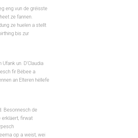
eg eng vun de gréisste
heet ze fannen.
dung ze huelen a stellt
thing bis zur
 Ufank un. D’Claudia
esch fir Bëbee a
nnen an Elteren hëllefe
nd. Besonnesch de
erkläert, firwat
typesch
eema op a weist, wei