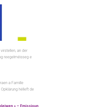
virstellen, an der
ung reegelméisseg e
raen a Famille
Opklärung hëlleft de
bleiwen » – Emissioun