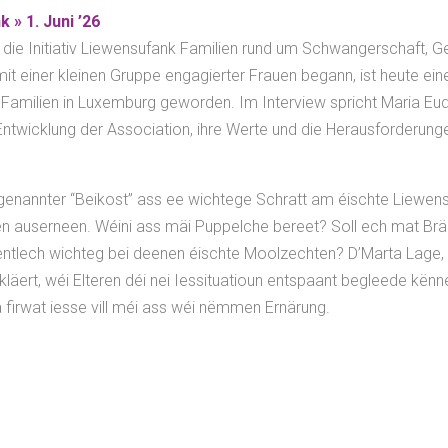
k » 1. Juni ’26
 die Initiativ Liewensufank Familien rund um Schwangerschaft, Ge
t einer kleinen Gruppe engagierter Frauen begann, ist heute eine
 Familien in Luxemburg geworden. Im Interview spricht Maria Eud
 Entwicklung der Association, ihre Werte und die Herausforderung
ugenannter “Beikost” ass ee wichtege Schratt am éischte Liewen
en auserneen. Wéini ass mäi Puppelche bereet? Soll ech mat Brä
ntlech wichteg bei deenen éischte Moolzechten? D’Marta Lage, 
rkläert, wéi Elteren déi nei Iessituatioun entspaant begleede kë
a firwat iesse vill méi ass wéi nëmmen Ernärung.