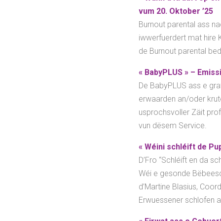
vum 20. Oktober ’25
Burnout parental ass n
iwwerfuerdert mat hire 
de Burnout parental be
« BabyPLUS » – Emiss
De BabyPLUS ass e grat
erwaarden an/oder kruten
usprochsvoller Zäit pro
vun dësem Service.
« Wéini schléift de P
D’Fro “Schléift en da s
Wéi e gesonde Bëbeeschl
d’Martine Blasius, Coor
Erwuessener schlofen a