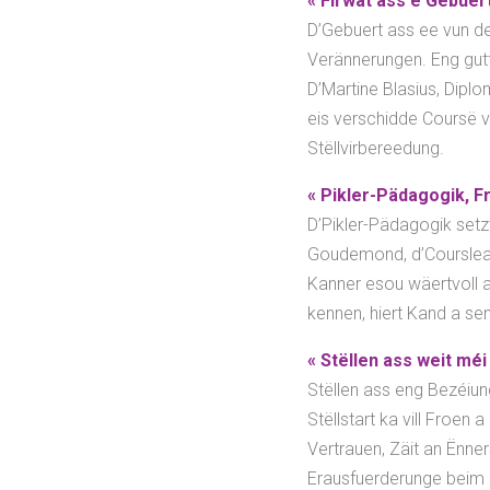
«
Firwat ass e Gebuer
D’Gebuert ass ee vun d
Verännerungen. Eng gutt
D’Martine Blasius, Diplo
eis verschidde Coursë v
Stëllvirbereedung.
« Pikler-Pädagogik, F
D’Pikler-Pädagogik setz
Goudemond, d’Courslead
Kanner esou wäertvoll a
kennen, hiert Kand a 
« Stëllen ass weit méi
Stëllen ass eng Bezéiu
Stëllstart ka vill Froen
Vertrauen, Zäit an Ënner
Erausfuerderunge beim 