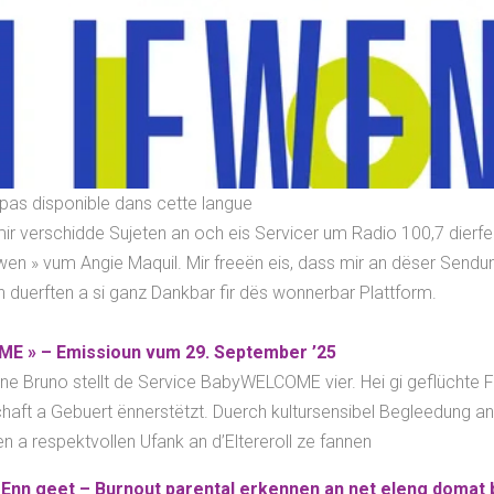
t pas disponible dans cette langue
r verschidde Sujeten an och eis Servicer um
Radio 100,7 dierfe 
en » vum Angie Maquil. Mir freeën eis, dass mir an dëser Send
n duerften a si ganz Dankbar fir dës wonnerbar Plattform.
E » – Emissioun vum 29. September ’25
ine Bruno stellt de Service BabyWELCOME vier. Hei gi geflüchte F
ft a Gebuert ënnerstëtzt. Duerch kultursensibel Begleedung an 
n a respektvollen Ufank an d’Eltereroll ze fannen
 Enn geet – Burnout parental erkennen an net eleng domat 