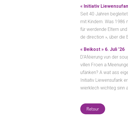
« Initiativ Liewensufan
Seit 40 Jahren begleitet
mit Kindern. Was 1986 mi
für werdende Eltern und
de direction », über die
« Beikost » 6. Juli ’26
D‘Aféierung vun der so
villen Froen a Meenung
ufänken? A wat ass eige
Initiativ Liewensufank e
wierklech wichteg sinn 
Retour