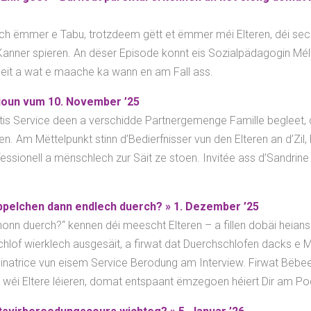
ach ëmmer e Tabu, trotzdeem gëtt et ëmmer méi Elteren, déi sec
Kanner spieren. An dëser Episode konnt eis Sozialpädagogin Mél
deit a wat e maache ka wann en am Fall ass.
ioun vum 10. November ’25
is Service deen a verschidde Partnergemenge Famille begleet, 
. Am Mëttelpunkt stinn d’Bedierfnisser vun den Elteren an d’Zil,
fessionell a mënschlech zur Säit ze stoen. Invitée ass d’Sandrine
uppelchen dann endlech duerch? » 1. Dezember ’25
chonn duerch?“ kennen déi meescht Elteren – a fillen dobäi heian
of wierklech ausgesäit, a firwat dat Duerchschlofen dacks e My
dinatrice vun eisem Service Berodung am Interview. Firwat Bëbe
 wéi Eltere léieren, domat entspaant ëmzegoen héiert Dir am Po