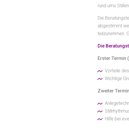
rund ums Stille
Die Beratungste
abgestimmt werd
teilzunehmen. G
Die Beratungst
Erster Termin
Vorteile des
Wichtige Gru
Zweiter Termin
Anlegetechni
Stillrhythm
Hilfe bei ev