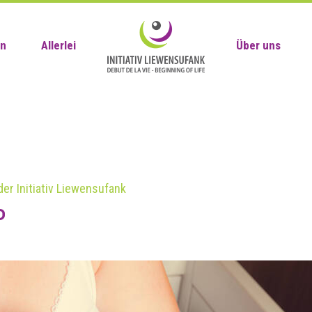
en
Allerlei
Über uns
der Initiativ Liewensufank
o