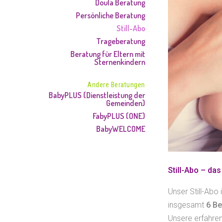
Doula Beratung
Persönliche Beratung
Still-Abo
Trageberatung
Beratung für Eltern mit
Sternenkindern
Andere Beratungen
BabyPLUS (Dienstleistung der
Gemeinden)
FabyPLUS (ONE)
BabyWELCOME
Still-Abo – das
Unser Still-Abo 
insgesamt
6 Be
Unsere erfahrene