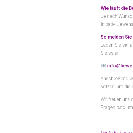
Wie läuft die 
Je nach Wunsch
Initiativ Liewen
So melden Sie 
Laden Sie einf
Sie es an
info@liewe
Anschließend wi
setzen, um die 
Wir freuen uns d
Fragen rund ums
Dank der finanzi