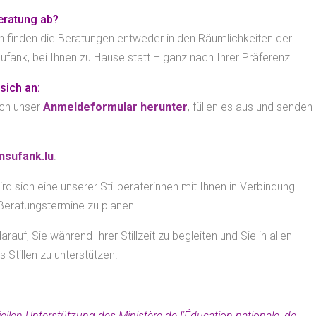
Beratung ab?
 finden die Beratungen entweder in den Räumlichkeiten der
sufank, bei Ihnen zu Hause statt – ganz nach Ihrer Präferenz.
sich an:
ach unser
Anmeldeformular herunter
, füllen es aus und senden
nsufank.lu
.
rd sich eine unserer Stillberaterinnen mit Ihnen in Verbindung
Beratungstermine zu planen.
arauf, Sie während Ihrer Stillzeit zu begleiten und Sie in allen
 Stillen zu unterstützen!
ellen Unterstützung des Ministère de l’Éducation nationale, de