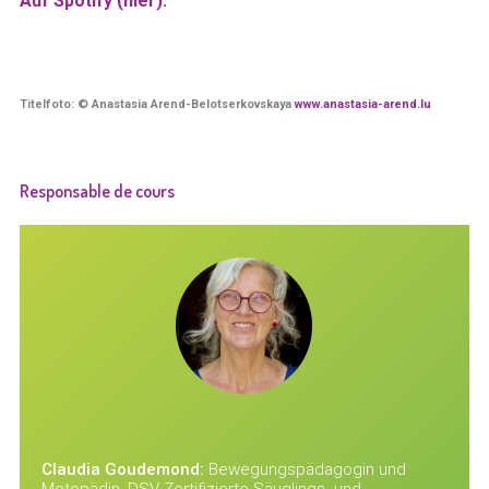
Auf Spotify (hier).
Titelfoto: © Anastasia Arend-Belotserkovskaya
www.anastasia-arend.lu
Responsable de cours
Claudia Goudemond:
Bewegungspädagogin und
Motopädin, DSV Zertifizierte Säuglings- und