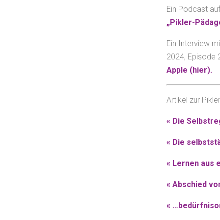
Ein Podcast au
„Pikler-Pädago
Ein Interview 
2024, Episode
Apple (hier).
Artikel zur Pikl
« Die Selbstre
« Die selbsts
« Lernen aus 
« Abschied von
« …bedürfnisor