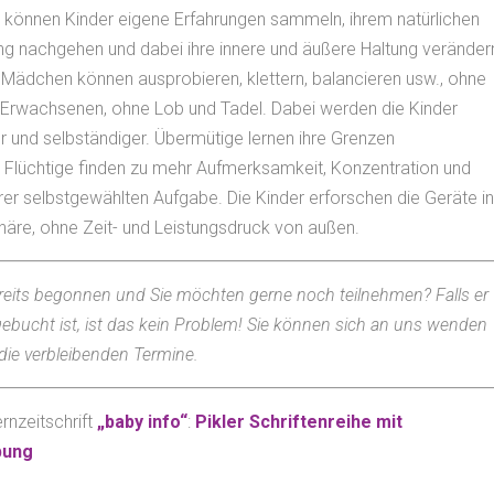
 können Kinder eigene Erfahrungen sammeln, ihrem natürlichen
g nachgehen und dabei ihre innere und äußere Haltung veränder
Mädchen können ausprobieren, klettern, balancieren usw., ohne
Erwachsenen, ohne Lob und Tadel. Dabei werden die Kinder
 und selbständiger. Übermütige lernen ihre Grenzen
Flüchtige finden zu mehr Aufmerksamkeit, Konzentration und
rer selbstgewählten Aufgabe. Die Kinder erforschen die Geräte in
äre, ohne Zeit- und Leistungsdruck von außen.
reits begonnen und Sie möchten gerne noch teilnehmen? Falls er
ebucht ist, ist das kein Problem! Sie können sich an uns wenden
die verbleibenden Termine.
rnzeitschrift
„baby info“
:
Pikler Schriftenreihe mit
bung