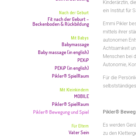
Kinderärztin, d
ein Institut für
Nach der Geburt
Fit nach der Geburt –
Emmi Pikler bes
Beckenboden & Rückbildung
mittels ihrer s
Mit Babys
autonomen Entwi
Babymassage
Achtsamkeit un
Baby massage (in english)
Menschen bei de
PEKiP
Autonomie, Kom
PEKiP (in english)
Pikler® SpielRaum
Für die Persönli
selbstständiges
Mit Kleinkindern
MOBILE
Pikler® SpielRaum
Pikler® Bewegung und Spiel
Pikler® Bewegu
Es werden Gerät
Für Eltern
Vater Sein
zu den Kletterg