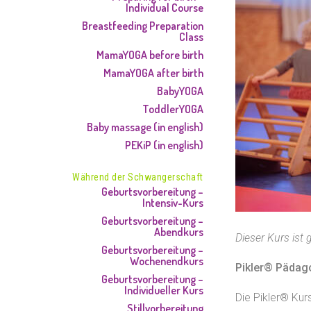
Individual Course
Breastfeeding Preparation
Class
MamaYOGA before birth
MamaYOGA after birth
BabyYOGA
ToddlerYOGA
Baby massage (in english)
PEKiP (in english)
Während der Schwangerschaft
Geburtsvorbereitung –
Intensiv-Kurs
Geburtsvorbereitung –
Abendkurs
Dieser Kurs ist 
Geburtsvorbereitung –
Wochenendkurs
Pikler® Pädag
Geburtsvorbereitung –
Individueller Kurs
Die Pikler® Kur
Stillvorbereitung