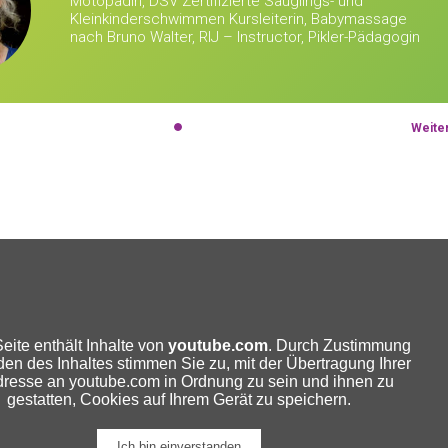
Motopädin, DSV Zertifizierte Säuglings- und
Kleinkinderschwimmen Kursleiterin, Babymassage
nach Bruno Walter, RIJ – Instructor, Pikler-Pädagogin
Weite