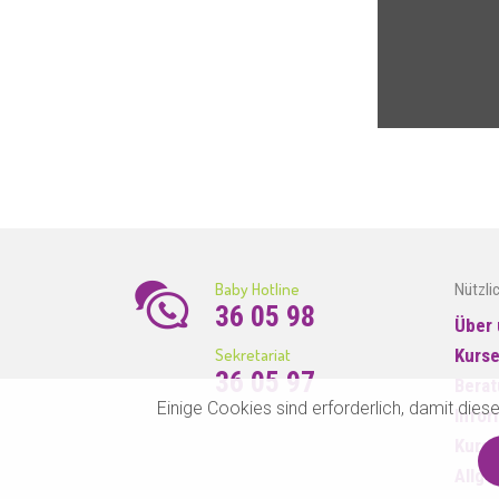
Baby Hotline
Nützli
36 05 98
Über 
Sekretariat
Kurs
36 05 97
Bera
Einige Cookies sind erforderlich, damit die
Infor
Kurso
Allge