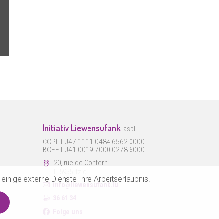
Initiativ Liewensufank
asbl
CCPL LU47 1111 0484 6562 0000
BCEE LU41 0019 7000 0278 6000
20, rue de Contern
L-5955 Itzig
inige externe Dienste Ihre Arbeitserlaubnis.
info@liewensufank.lu
36 61 34
Folge uns