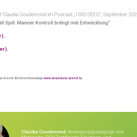
mit Claudia Goudemond im Podcast „1000 DEEG“, September 202
äit Spill: Manner Kontroll bréngt méi Entwécklung“
).
er).
sia Arend-Belotserkovskaya
www.anastasia-arend.lu
Claudia Goudemond:
Bewegungspädagogin und