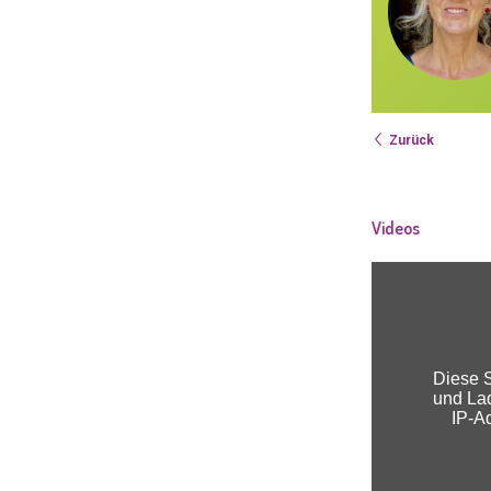
n, DSV Zertifizierte Säuglings- und
nderschwimmen Kursleiterin, Babymassage
no Walter, RIJ – Instructor, Pikler-Pädagogin
Zurück
Videos