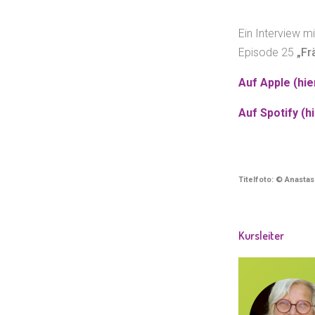
Ein Interview 
Episode 25
„Fr
Auf Apple (hier
Auf Spotify (hi
Titelfoto: © Anasta
Kursleiter
a Goudemond:
Bewegungspädagogin und