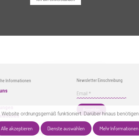
Newsletter Einschreibung
che Informationen
uns
e
tungen
Anmelden
se Website ordnungsgemäß funktioniert. Darüber hinaus benötigen e
mationen
rte
Alle akzeptieren
Dienste auswählen
Mehr Informationen
m. Geschäftsbedingungen