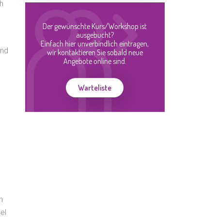
h
Der gewünschte Kurs/Workshop ist
ausgebucht?
Einfach hier unverbindlich eintragen,
und
wir kontaktieren Sie sobald neue
Angebote online sind.
Warteliste
h
el