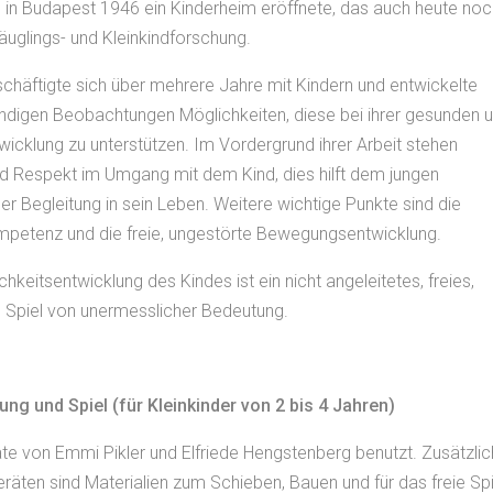
ie in Budapest 1946 ein Kinderheim eröffnete, das auch heute noc
 Säuglings- und Kleinkindforschung.
chäftigte sich über mehrere Jahre mit Kindern und entwickelte
tändigen Beobachtungen Möglichkeiten, diese bei ihrer gesunden 
cklung zu unterstützen. Im Vordergrund ihrer Arbeit stehen
d Respekt im Umgang mit dem Kind, dies hilft dem jungen
r Begleitung in sein Leben. Weitere wichtige Punkte sind die
petenz und die freie, ungestörte Bewegungsentwicklung.
chkeitsentwicklung des Kindes ist ein nicht angeleitetes, freies,
 Spiel von unermesslicher Bedeutung.
ng und Spiel (für Kleinkinder von 2 bis 4 Jahren)
e von Emmi Pikler und Elfriede Hengstenberg benutzt. Zusätzlic
eräten sind Materialien zum Schieben, Bauen und für das freie Spi