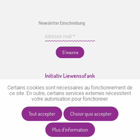
Newsletter Einschreibung
S'inscrire
Initiativ Liewensufank
asbl
Certains cookies sont nécessaires au fonctionnement de
ce site. En outre, certains services externes nécessitent
CCPL LU47 1111 0484 6562 0000
votre autorisation pour fonctionner.
BCEE LU41 0019 7000 0278 6000
20, rue de Contern
L-5955 Itzig
Tout accepter
Choisir quoi accepter
info@liewensufank.lu
36 61 34
Plus d'information
Suivez-nous