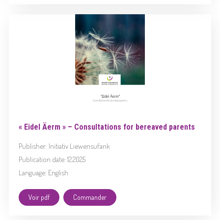
« Eidel Äerm » – Consultations for bereaved parents
Publisher: Initiativ Liewensufank
Publication date: 12.2025
Language: English
Voir pdf
Commander