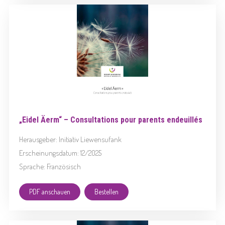
„Eidel Äerm“ – Consultations pour parents endeuillés
Herausgeber: Initiativ Liewensufank
Erscheinungsdatum: 12/2025
Sprache: Französisch
PDF anschauen
Bestellen