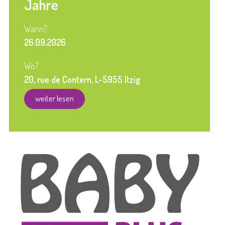
Jahre
Wann?
26.09.2026
Wo?
20, rue de Contern, L-5955 Itzig
weiter lesen