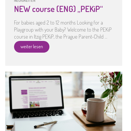
NEUIGKEITEN
NEW course (ENG) „PEKiP“
For babies aged 2 to 12 months Looking for a
Playgroup with your Baby? Welcome to the PEKiP
course in Itzig PEKiP, the Prague Parent-Child ...
weiter lesen